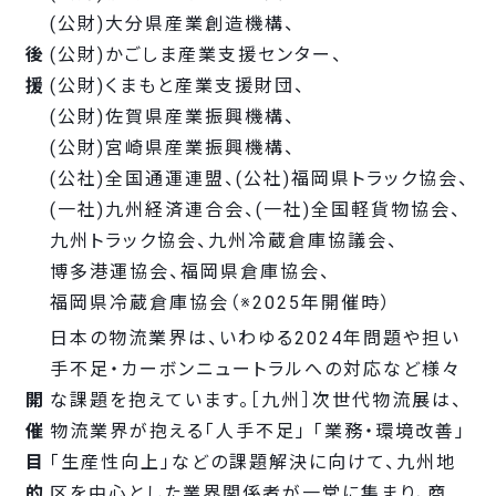
(公財)大分県産業創造機構、
後
(公財)かごしま産業支援センター、
援
(公財)くまもと産業支援財団、
(公財)佐賀県産業振興機構、
(公財)宮崎県産業振興機構、
(公社)全国通運連盟、
(公社)福岡県トラック協会、
(一社)九州経済連合会、
(一社)全国軽貨物協会、
九州トラック協会、
九州冷蔵倉庫協議会、
博多港運協会、
福岡県倉庫協会、
福岡県冷蔵倉庫協会
（※2025年開催時）
日本の物流業界は、いわゆる2024年問題や担い
手不足・カーボンニュートラルへの対応など様々
開
な課題を抱えています。［九州］次世代物流展は、
催
物流業界が抱える「人手不足」 「業務・環境改善」
目
「生産性向上」などの課題解決に向けて、九州地
的
区を中心とした業界関係者が一堂に集まり、商