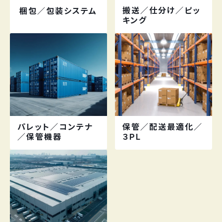
搬送／仕分け／ピッ
梱包／包装システム
キング
パレット／コンテナ
保管／配送最適化／
／保管機器
３PL