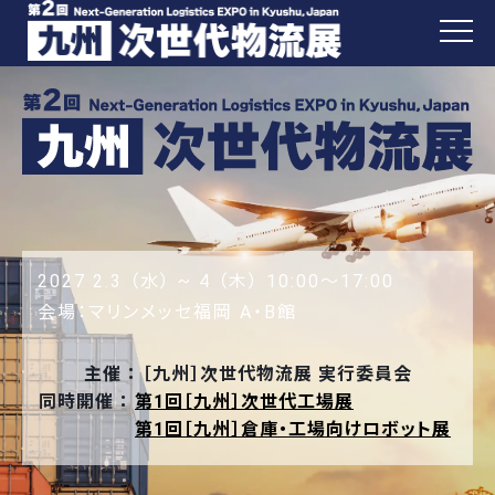
2027
2.3
（水）
~
4
（木）
10:00～17:00
会場：
マリンメッセ福岡 A・B館
主催 ： ［九州］次世代物流展 実行委員会
同時開催 ：
第1回［九州］次世代工場展
第1回［九州］倉庫・工場向けロボット展