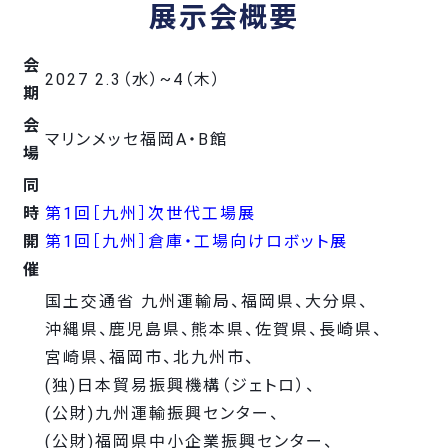
展示会概要
会
2027 2.3（水）~4（木）
期
会
マリンメッセ福岡A・B館
場
同
時
第1回［九州］次世代工場展
開
第1回［九州］倉庫・工場向けロボット展
催
国土交通省 九州運輸局、
福岡県、
大分県、
沖縄県、
鹿児島県、
熊本県、
佐賀県、
長崎県、
宮崎県、
福岡市、
北九州市、
(独)日本貿易振興機構（ジェトロ）、
(公財)九州運輸振興センター、
(公財)福岡県中小企業振興センター、