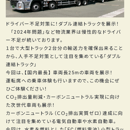
ドライバー不足対策に！ダブル連結トラックを展示！
「2024年問題」など物流業界は慢性的なドライバ
ー不足が続いております。
１台で大型トラック２台分の輸送力を確保出来ること
から、人手不足対策として注目を集めている「ダブル
連結トラック」
今回は、【国内最長】 車両長25mの車両を展示！
運転席への乗車体験も行いますので、この機会にぜ
ひご体験ください！
ＣＯ
排出量削減・カーボンニュートラル実現に向け
2
た次世代車両も展示！
カーボンニュートラル（ＣＯ
排出実質ゼロ）達成に向
2
けて注目を集めている電気自動車や水素自動車。
今回は、水素を燃料とした「FC（燃料電池）小型トラッ